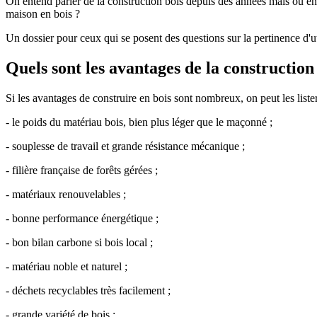
On entend parler de la construction bois depuis des années mais où en 
maison en bois ?
Un dossier pour ceux qui se posent des questions sur la pertinence d'u
Quels sont les avantages de la construction
Si les avantages de construire en bois sont nombreux, on peut les liste
- le poids du matériau bois, bien plus léger que le maçonné ;
- souplesse de travail et grande résistance mécanique ;
- filière française de forêts gérées ;
- matériaux renouvelables ;
-
bonne performance énergétique ;
- bon bilan carbone si bois local ;
- matériau noble et naturel ;
- déchets recyclables très facilement ;
- grande variété de bois ;