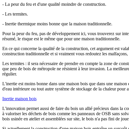
- La peur du feu et d'une qualité moindre de construction.
- Les termites.
- Inertie thermique moins bonne que la maison traditionnelle.
Pour la peur du feu, pas de développement ici, vous trouverez sur i
résumé, le risque est le même que pour une maison traditionnelle.
En ce qui concerne la qualité de la construction, cet argument est val
construction traditionnelle et si vraiment vous redoutez les malfaçon
Les termites : il sera nécessaire de prendre en compte la zone de constru
que peu de bois de métropole ne résistent à leur invasion. La meilleure 
régulier.
L'inertie est moins bonne dans une maison bois que dans une maison en 
d'eau intérieure ou tout autre système de stockage de la chaleur pour am
Inertie maison bois
L'innovation permet aussi de faire du bois un allié précieux dans la c
à valoriser les déchets de bois comme les panneaux de OSB sans solva
bois usinée en atelier et assemblées sur site, le bois n'a pas fini de jou
Si actuellement la construction d'une maison bois entraîne un surcoût de