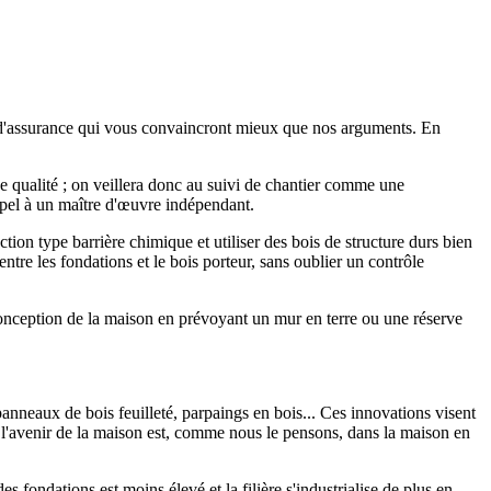
s d'assurance qui vous convaincront mieux que nos arguments. En
se qualité ; on veillera donc au suivi de chantier comme une
ppel à un maître d'œuvre indépendant.
ection type barrière chimique et utiliser des bois de structure durs bien
entre les fondations et le bois porteur, sans oublier un contrôle
 conception de la maison en prévoyant un mur en terre ou une réserve
anneaux de bois feuilleté, parpaings en bois... Ces innovations visent
 l'avenir de la maison est, comme nous le pensons, dans la maison en
 fondations est moins élevé et la filière s'industrialise de plus en