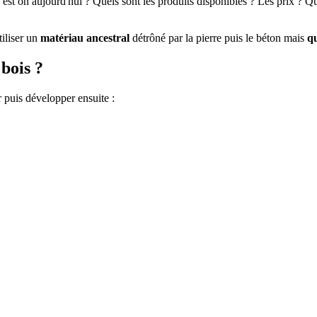
est on aujourd'hui ? Quels sont les produits disponibles ? Les prix ? Qu
tiliser un
matériau ancestral
détrôné par la pierre puis le béton mais
qu
 bois ?
r puis développer ensuite :