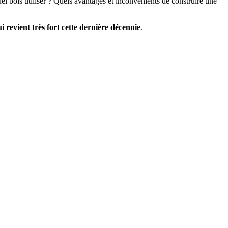
el bois utiliser ? Quels avantages et inconvénients de construire une
i revient très fort cette dernière décennie
.