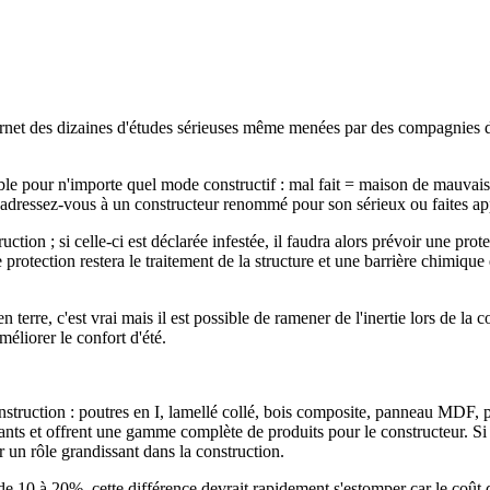
nternet des dizaines d'études sérieuses même menées par des compagnie
able pour n'importe quel mode constructif : mal fait = maison de mauvai
s, adressez-vous à un constructeur renommé pour son sérieux ou faites a
ction ; si celle-ci est déclarée infestée, il faudra alors prévoir une prot
protection restera le traitement de la structure et une barrière chimique 
terre, c'est vrai mais il est possible de ramener de l'inertie lors de la
éliorer le confort d'été.
onstruction : poutres en I, lamellé collé, bois composite, panneau MDF, p
nts et offrent une gamme complète de produits pour le constructeur. Si
er un rôle grandissant dans la construction.
 10 à 20%, cette différence devrait rapidement s'estomper car le coût des