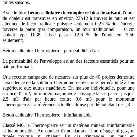
toutes saisons.
Avec le bloc
béton cellulaire thermopierre bio-climatisant
, l'onde
de chaleur est transmise en environ 23h12 à travers le mur et est
atténuée de façon radicale puisque seulement 0,23 % de l'énergie
traverse la paroi (par comparaison, un mur traditionnel + 10 cm
isolant type Th38, laisse passer 12,6 % de l'onde en 7h50
seulement).
Béton cellulaire Thermopierre : perméabilité à l'air
La perméabilité de l'enveloppe est un des facteurs essentiels pour un
bâti performant.
Une récente campagne de mesures sur plus de 40 projets démontre
l'excellence de la solution Thermopierre avec une perméabilité à l'air
supérieure aux autres matériaux. En maison individuelle, pour une
surface d'1 m², un mur en maçonnerie classique laisse passer jusqu'à
2,5 m3 d'air par heure contre 0,6 m3 pour le monomur
Thermopierre. La référence actuelle admise par défaut étant de 1,3 !
Béton cellulaire Thermopierre : ininflammable
Classé M0, le Thermopierre est un matériau minéral ininflammable
et incombustible. Au contact d'une flamme il ne dégage ni gaz, ni
fumée toxique, ni chaleur. En cas d'incendie, un mur en